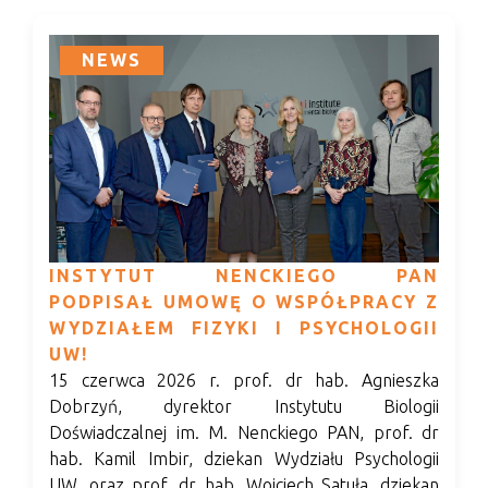
NEWS
INSTYTUT NENCKIEGO PAN
PODPISAŁ UMOWĘ O WSPÓŁPRACY Z
WYDZIAŁEM FIZYKI I PSYCHOLOGII
UW!
15 czerwca 2026 r. prof. dr hab. Agnieszka
Dobrzyń, dyrektor Instytutu Biologii
Doświadczalnej im. M. Nenckiego PAN, prof. dr
hab. Kamil Imbir, dziekan Wydziału Psychologii
UW, oraz prof. dr hab. Wojciech Satuła, dziekan